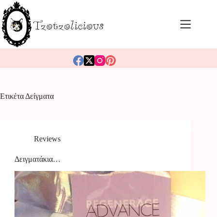
Μετάβαση
στο
περιεχόμενο
Ετικέτα
Δείγματα
Reviews
Δειγματάκια…