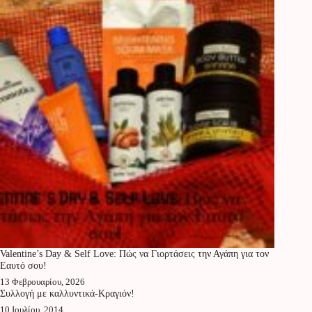
Valentine’s Day & Self Love: Πώς να Γιορτάσεις την Αγάπη για τον
Εαυτό σου!
13 Φεβρουαρίου, 2026
Συλλογή με καλλυντικά-Κραγιόν!
10 Ιουλίου, 2014