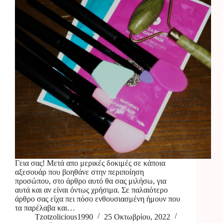
Γεια σας! Μετά απο μερικές δοκιμές σε κάποια
αξεσουάρ που βοηθάνε στην περιποίηση
προσώπου, στο άρθρο αυτό θα σας μιλήσω, για
αυτά και αν είναι όντως χρήσιμα. Σε παλαιότερο
άρθρο σας είχα πει πόσο ενθουσιασμένη ήμουν που
τα παρέλαβα και…
Tzotzolicious1990
25 Οκτωβρίου, 2022