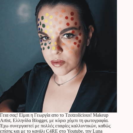
Γεια σας! Είμαι η Γεωργία απο το Tzotzolicious! Makeup
Artist, Ελληνίδα Blogger, με κύριο χόμπι τη φωτογραφία.
Έχω συνεργαστεί με πολλές εταιρίες καλλυντικών, καθώς
επίσης και με το κανάλι C4RE στο Youtube, την Luna