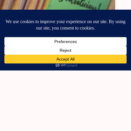
Η βασική συλλογή εργαλείων μακιγιάζ!
25 Μαρτίου, 2025
Korres Hair Sun Protection!
9 Αυγούστου, 2021
Empties! (Χωρίς μακιγιάζ!)
10 Απριλίου, 2018