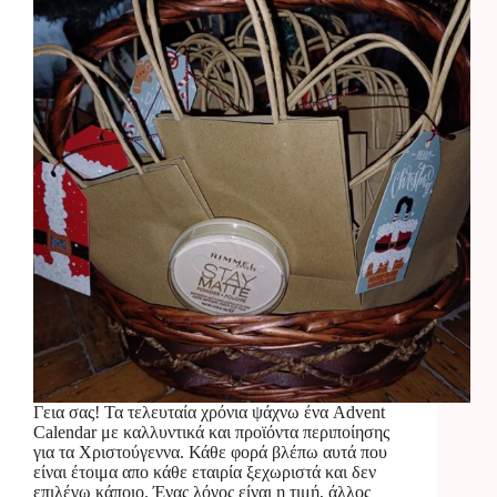
Γεια σας! Τα τελευταία χρόνια ψάχνω ένα Advent
Calendar με καλλυντικά και προϊόντα περιποίησης
για τα Χριστούγεννα. Κάθε φορά βλέπω αυτά που
είναι έτοιμα απο κάθε εταιρία ξεχωριστά και δεν
επιλέγω κάποιο. Ένας λόγος είναι η τιμή, άλλος