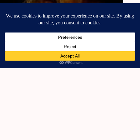
Scary or Cute?
30 Οκτωβρίου, 2022
Προϊόντα μακιγιάζ…ως το τέλος!
20 Σεπτεμβρίου, 2021
Pastel makeup tutorial!Part 1!
30 Ιουνίου, 2020