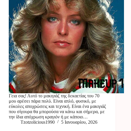
Γεια σας! Αυτό το μακιγιάζ της δεκαετίας του 70
μου αρέσει πάρα πολύ. Είναι απλό, φυσικό, με
εύκολες αποχρώσεις και τεχνική. Είναι ένα μακιγιάζ
που σίγουρα θα μπορούσα να κάνω και σήμερα, με
την ίδια απόχρωση κραγιόν ή με κάποιο…
Tzotzolicious1990
5 Ιανουαρίου, 2026