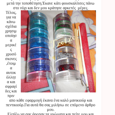
μετά την τοποθέτηση.Έκανε κάτι φουσκαλίτσες πάνω
στο νύχι και δεν μου κράτησε αρκετές μέρες.
Τέλος,
για να
κάνω
σχέδια
χρησιμ
οποίησ
α
μερικέ
ς
χρυσό
σκονες
,έτοιμ
α
αυτοκ
όλλητ
α και
σφραγί
δες και
πριν
απο κάθε εφαρμογή έκανα ένα καλό μανικιούρ και
πεντικιούρ.Για αυτά θα σας μιλήσω σε επόμενο άρθρο
μου.
Ελπίζω να σας άρεσαν τα χρώματα και πείτε μου και