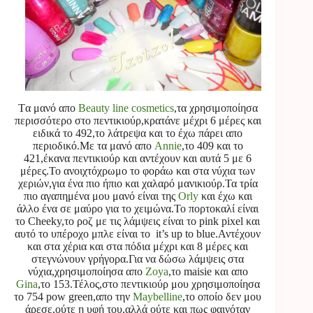
Tα μανό απο
Beauty line cosmetics
,τα χρησιμοποίησα
περισσότερο στο πεντικιούρ,κρατάνε μέχρι 6 μέρες και
ειδικά το 492,το λάτρεψα και το έχω πάρει απο
περιοδικό.Με τα μανό απο
Annie
,το 409 και το
421,έκανα πεντικιούρ και αντέχουν και αυτά 5 με 6
μέρες.Το ανοιχτόχρωμο το φοράω και στα νύχια των
χεριών,για ένα πιο ήπιο και χαλαρό μανικιούρ.Τα τρία
πιο αγαπημένα μου μανό είναι της
Οrly
και έχω και
άλλο ένα σε μαύρο για το χειμώνα.Το πορτοκαλί είναι
το Cheeky,το ροζ με τις λάμψεις είναι το pink pixel και
αυτό το υπέροχο μπλε είναι το it’s up to blue.Αντέχουν
και στα χέρια και στα πόδια μέχρι και 8 μέρες και
στεγνώνουν γρήγορα.Για να δώσω λάμψεις στα
νύχια,χρησιμοποίησα απο
Zoya
,το maisie και απο
Gina
,το 153.Τέλος,στο πεντικιούρ μου χρησιμοποίησα
το 754 pow green,απο την
Maybelline
,το οποίο δεν μου
άρεσε,ούτε η υφή του,αλλά ούτε και πως φαινόταν