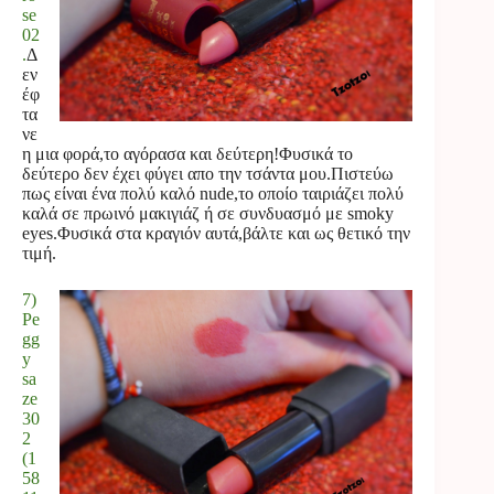
se
02
.
Δ
εν
έφ
τα
νε
η μια φορά,το αγόρασα και δεύτερη!Φυσικά το
δεύτερο δεν έχει φύγει απο την τσάντα μου.Πιστεύω
πως είναι ένα πολύ καλό nude,το οποίο ταιριάζει πολύ
καλά σε πρωινό μακιγιάζ ή σε συνδυασμό με smoky
eyes.Φυσικά στα κραγιόν αυτά,βάλτε και ως θετικό την
τιμή.
7)
Pe
gg
y
sa
ze
30
2
(1
58