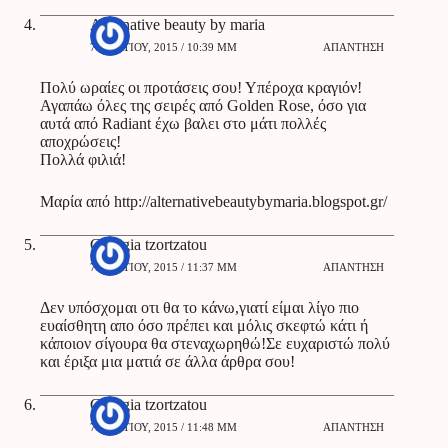
Alternative beauty by maria
7 ΜΑΡΤΊΟΥ, 2015 / 10:39 ΜΜ
ΑΠΆΝΤΗΣΗ
Πολύ ωραίες οι προτάσεις σου! Υπέροχα κραγιόν!
Αγαπάω όλες της σειρές από Golden Rose, όσο για
αυτά από Radiant έχω βαλει στο μάτι πολλές
αποχρώσεις!
Πολλά φιλιά!
Μαρία από
http://alternativebeautybymaria.blogspot.gr/
Georgia tzortzatou
7 ΜΑΡΤΊΟΥ, 2015 / 11:37 ΜΜ
ΑΠΆΝΤΗΣΗ
Δεν υπόσχομαι οτι θα το κάνω,γιατί είμαι λίγο πιο
ευαίσθητη απο όσο πρέπει και μόλις σκεφτώ κάτι ή
κάποιον σίγουρα θα στεναχωρηθώ!Σε ευχαριστώ πολύ
και έριξα μια ματιά σε άλλα άρθρα σου!
Georgia tzortzatou
7 ΜΑΡΤΊΟΥ, 2015 / 11:48 ΜΜ
ΑΠΆΝΤΗΣΗ