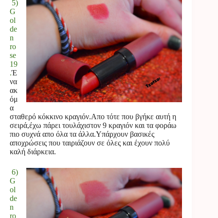
5)
G
ol
de
n
ro
se
19
.
Έ
να
ακ
όμ
α
σταθερό κόκκινο κραγιόν.Απο τότε που βγήκε αυτή η
σειρά,έχω πάρει τουλάχιστον 9 κραγιόν και τα φοράω
πιο συχνά απο όλα τα άλλα.Υπάρχουν βασικές
αποχρώσεις που ταιριάζουν σε όλες και έχουν πολύ
καλή διάρκεια.
6)
G
ol
de
n
ro