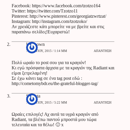
Facebook:
https://www.facebook.com/tzotzo164
Twitter:
https://twitter.com/Tzotzo11
Pinterest:
http://www.pinterest.com/georgiatzwrtzat/
Instagram:
http://instagram.com/tzotzoko/
Αν χρειάζεστε κάτι μπορείτε να με βρείτε και στις
παραπάνω σελίδες!Ευχαριστώ!
Unknown
7 ΜΑΡΤΊΟΥ, 2015 / 1:14 ΜΜ
ΑΠΆΝΤΗΣΗ
Πολύ ωραίο το post σου για τα κραγιόν!
Κι εγώ πρόσφατα άρχισα με τα κραγιόν της Radiant και
είμαι ξετρελαμένη!
Σε έχω κάνει tag σε ένα tag post εδώ :
http://cometomybdr.eu/the-grateful-blogger-tag/
Stevista
7 ΜΑΡΤΊΟΥ, 2015 / 5:22 ΜΜ
ΑΠΆΝΤΗΣΗ
Ωραίες επιλογές! Αχ αυτά τα υγρά κραγιόν από
Radiant, τα βλέπω παντού μπροστά μου τώρα
τελευταία και τα θέλω! 🙂 x