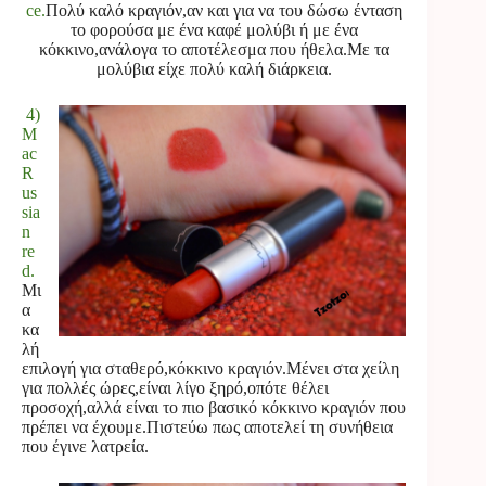
ce.
Πολύ καλό κραγιόν,αν και για να του δώσω ένταση
το φορούσα με ένα καφέ μολύβι ή με ένα
κόκκινο,ανάλογα το αποτέλεσμα που ήθελα.Με τα
μολύβια είχε πολύ καλή διάρκεια.
4)
M
ac
R
us
sia
n
re
d.
Μι
α
κα
λή
επιλογή για σταθερό,κόκκινο κραγιόν.Μένει στα χείλη
για πολλές ώρες,είναι λίγο ξηρό,οπότε θέλει
προσοχή,αλλά είναι το πιο βασικό κόκκινο κραγιόν που
πρέπει να έχουμε.Πιστεύω πως αποτελεί τη συνήθεια
που έγινε λατρεία.