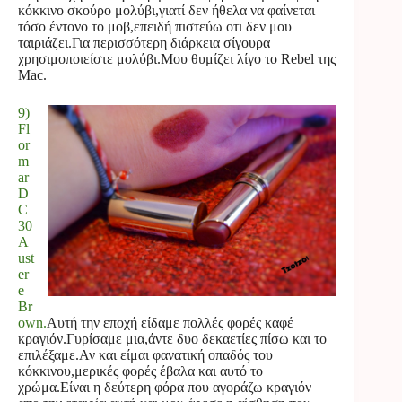
κόκκινο σκούρο μολύβι,γιατί δεν ήθελα να φαίνεται
τόσο έντονο το μοβ,επειδή πιστεύω οτι δεν μου
ταιριάζει.Για περισσότερη διάρκεια σίγουρα
χρησιμοποιείστε μολύβι.Μου θυμίζει λίγο το Rebel της
Mac.
9)
Fl
or
m
ar
D
C
30
A
ust
er
e
Br
own.
Αυτή την εποχή είδαμε πολλές φορές καφέ
κραγιόν.Γυρίσαμε μια,άντε δυο δεκαετίες πίσω και το
επιλέξαμε.Αν και είμαι φανατική οπαδός του
κόκκινου,μερικές φορές έβαλα και αυτό το
χρώμα.Είναι η δεύτερη φόρα που αγοράζω κραγιόν