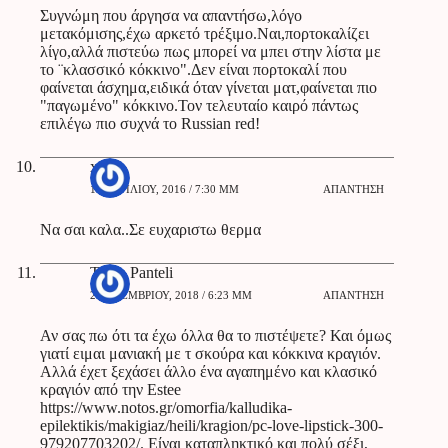
Συγνώμη που άργησα να απαντήσω,λόγο
μετακόμισης,έχω αρκετό τρέξιμο.Ναι,πορτοκαλίζει
λίγο,αλλά πιστεύω πως μπορεί να μπει στην λίστα με
το ¨κλασσικό κόκκινο".Δεν είναι πορτοκαλί που
φαίνεται άσχημα,ειδικά όταν γίνεται ματ,φαίνεται πιο
"παγωμένο" κόκκινο.Τον τελευταίο καιρό πάντως
επιλέγω πιο συχνά το Russian red!
xenia
11 ΑΠΡΙΛΊΟΥ, 2016 / 7:30 ΜΜ
ΑΠΆΝΤΗΣΗ
Να σαι καλα..Σε ευχαριστω θερμα
Tonia Panteli
28 ΝΟΕΜΒΡΊΟΥ, 2018 / 6:23 ΜΜ
ΑΠΆΝΤΗΣΗ
Αν σας πω ότι τα έχω όλλα θα το πιστέψετε? Και όμως
γιατί ειμαι μανιακή με τ σκούρα και κόκκινα κραγιόν.
Αλλά έχετ ξεχάσει άλλο ένα αγαπημένο και κλασικό
κραγιόν από την Estee
https://www.notos.gr/omorfia/kalludika-
epilektikis/makigiaz/heili/kragion/pc-love-lipstick-300-
979207703202/
. Είναι καταπληκτικό και πολύ σέξι,