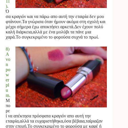
11
)
.
Ό
σα κραγιόν και να πάρω απο αυτή την εταιρία δεν μου
φτάνουν.Τα γνώρισα όταν ήμουν ακόμα στη σχολή και
μέχρι σήμερα έχω αποκτήσει αρκετά.Δεν έχουν πολύ
καλή διάρκεια,αλλά με ένα μολύβι τα πάνε μια
χαρά.Το συγκεκριμένο το φορούσα συχνά το πρωί.
8)
A
vo
n
po
w
er
pl
u
m.
Μ
πο
ρε
ί να απέκτησα πρόσφατα κραγιόν απο αυτή την
εταιρία,αλλά τα ευχαριστήθηκα,όσα βέβαια,ταίριαζαν
στην εποχή.Το συγκεκριμένο το φορούσα με καφέ ή