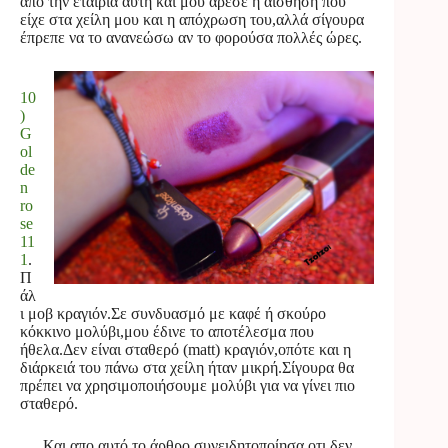
απο την εταιρία αυτή και μου άρεσε η αίσθηση που
είχε στα χείλη μου και η απόχρωση του,αλλά σίγουρα
έπρεπε να το ανανεώσω αν το φορούσα πολλές ώρες.
10
)
G
ol
de
n
ro
se
11
1
.
Π
άλ
ι μοβ κραγιόν.Σε συνδυασμό με καφέ ή σκούρο
κόκκινο μολύβι,μου έδινε το αποτέλεσμα που
ήθελα.Δεν είναι σταθερό (matt) κραγιόν,οπότε και η
διάρκειά του πάνω στα χείλη ήταν μικρή.Σίγουρα θα
πρέπει να χρησιμοποιήσουμε μολύβι για να γίνει πιο
σταθερό.
Και απο αυτό το άρθρο συνειδητοποίησα οτι δεν