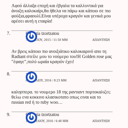
Αφού άλλαξα εποχή και έβγαλα τα καλλυντικά για
άνοιξη καλοκαίρι,θα ήθελα να πάρω και κάποιο σε πιο
φούξια,φραουλί.Είναι υπέροχα κραγιόν και γενικά μου
αρέσει αυτή η εταιρία!
Georgia tzortzatou
7 ΜΑΡΤΊΟΥ, 2015 / 11:50 ΜΜ
ΑΠΆΝΤΗΣΗ
Αν βρεις κάποιο πιο ανοιξιάτικο καλοκαιρινό απο τη
Radiant στείλε μου το νούμερο του!Η Golden rose μας
"έφαγε",πολύ ωραία κραγιόν έχει!
xenia
6 ΑΠΡΙΛΊΟΥ, 2016 / 8:23 ΜΜ
ΑΠΆΝΤΗΣΗ
καλησπερα. το νουμερο 18 της ραντιαντ πορτοκαλιζει;
θελω ενα κοκκινο κλασικοτατο οπως ειναι και το
russian red ή το ruby woo…
Georgia tzortzatou
10 ΑΠΡΙΛΊΟΥ, 2016 / 6:48 ΜΜ
ΑΠΆΝΤΗΣΗ