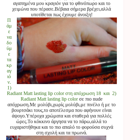
αγαπημένα μου κραγιόν για το φθινόπωρο και το
χειμώνα που πέρασε.Βέβαια σήμερα βρέχει,αλλά
υποτίθεται πως έχουμε άνοιξη!
Π
άμ
ε
να
δο
ύμ
ε
τα
κρ
αγ
ιό
ν.
1)
Radiant Matt lasting lip color στη απόχρωση 18 και 2)
Radiant Matt lasting lip color
σε πιο nude
απόχρωση.Με μολύβι,χωρίς μολύβι,με πινέλο ή με το
βουρτσάκι τους,το αποτέλεσμα που αφήνουν είναι
άψογο.Υπέροχα χρώματα και σταθερά για πολλές
ώρες.Το κόκκινο άργησα να το πάρω,αλλά το
ευχαριστήθηκα και το πιο απαλό το φορούσα συχνά
στη σχολή και τα πρωινά.