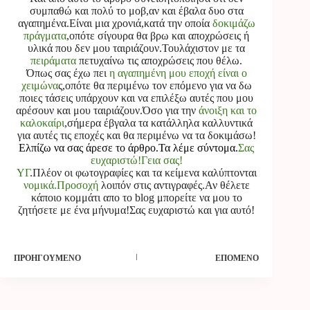
συμπαθώ και πολύ το μοβ,αν και έβαλα δυο στα
αγαπημένα.Είναι μια χρονιά,κατά την οποία
δοκιμάζω
πράγματα
,οπότε σίγουρα θα βρω και αποχρώσεις ή
υλικά που δεν μου ταιριάζουν.Τουλάχιστον με τα
πειράματα
πετυχαίνω τις αποχρώσεις που θέλω.
Όπως σας έχω πει
η αγαπημένη μου εποχή είναι ο
χειμώνα
ς,οπότε θα περιμένω τον επόμενο για να δω
ποιες τάσεις υπάρχουν και να επιλέξω αυτές που μου
αρέσουν και μου ταιριάζουν.Όσο για την
άνοιξη και το
καλοκαίρι
,σήμερα έβγαλα τα κατάλληλα καλλυντικά
για αυτές τις εποχές και θα περιμένω να τα δοκιμάσω!
Ελπίζω να σας άρεσε το άρθρο.Τα λέμε σύντομα.
Σας
ευχαριστώ!Γεια σας!
ΥΓ
.Πλέον οι φωτογραφίες και τα κείμενα καλύπτονται
νομικά.Προσοχή
λοιπόν στις αντιγραφές.Αν θέλετε
κάποιο κομμάτι απο το blog μπορείτε να μου το
ζητήσετε με ένα μήνυμα!Σας ευχαριστώ και για αυτό!
ΠΡΟΗΓΟΎΜΕΝΟ
ΕΠΌΜΕΝΟ