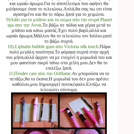
και ωραίο άρωμα.Για το αποτέλεσμα που αφήνει θα
μιλήσουμε όταν το τελειώσω.Απλά,θα σας πω οτι είναι
αγαπημένο και θα το πάρω ξανά για το χειμώνα.
9)Λάδι για το μπάνιο και το σώμα απο την σειρά Planet
spa απο την Avon
.Το βάζω σε πόδια και χέρια μετά το
μπάνιο και κάνω μασάζ.Έχει πολύ βαρύ,αλλά και
ωραίο άρωμα.Μάλλον θα το τελειώσω τον Ιούλιο,γιατί
το βάζω συχνά.
10).Lipbalm bubble gum απο Victoria silk touch.
Πάρα
πολύ μεγάλη ποσότητα.Το φόραγα συχνά στην αρχή
του μήνα,αλλά άρχισε να με ενοχλεί η μυρωδιά του και
μου φαινόταν πικρό πάνω στα χείλη μου.Δεν θα το
επιλέξω ξανά.
11)Tender care απο την Oriflame.
Αν μπορούσα να το
πετάξω,θα το έκανα.Η μυρωδιά του δεν μου αρέσει
καθόλου,μου δημιουργεί πονοκέφαλο.Ελπίζω να
τελειώσει σύντομα.