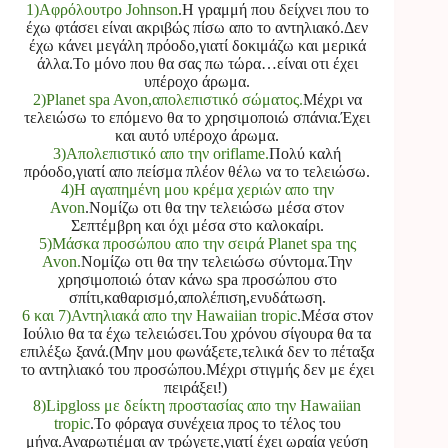
1)Αφρόλουτρο Johnson
.Η γραμμή που δείχνει που το
έχω φτάσει είναι ακριβώς πίσω απο το αντηλιακό.Δεν
έχω κάνει μεγάλη πρόοδο,γιατί δοκιμάζω και μερικά
άλλα.Το μόνο που θα σας πω τώρα…είναι οτι έχει
υπέροχο άρωμα.
2)Planet spa Avon,απολεπιστικό σώματος.
Μέχρι να
τελειώσω το επόμενο θα το χρησιμοποιώ σπάνια.Έχει
και αυτό υπέροχο άρωμα.
3)Απολεπιστικό απο την oriflame.
Πολύ καλή
πρόοδο,γιατί απο πείσμα πλέον θέλω να το τελειώσω.
4)Η αγαπημένη μου κρέμα χεριών απο την
Avon
.Νομίζω οτι θα την τελειώσω μέσα στον
Σεπτέμβρη και όχι μέσα στο καλοκαίρι.
5)Μάσκα προσώπου απο την σειρά Planet spa της
Avon.
Νομίζω οτι θα την τελειώσω σύντομα.Την
χρησιμοποιώ όταν κάνω spa προσώπου στο
σπίτι,καθαρισμό,απολέπιση,ενυδάτωση.
6 και 7)Αντηλιακά απο την Hawaiian tropic
.Μέσα στον
Ιούλιο θα τα έχω τελειώσει.Του χρόνου σίγουρα θα τα
επιλέξω ξανά.(Μην μου φωνάξετε,τελικά δεν το πέταξα
το αντηλιακό του προσώπου.Μέχρι στιγμής δεν με έχει
πειράξει!)
8)Lipgloss με δείκτη προστασίας απο την Hawaiian
tropic
.Το φόραγα συνέχεια προς το τέλος του
μήνα.Αναρωτιέμαι αν τρώγετε,γιατί έχει ωραία γεύση