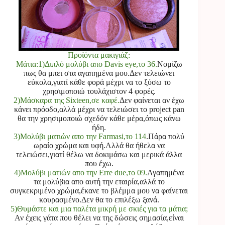
Προϊόντα μακιγιάζ:
Μάτια:1)Διπλό μολύβι απο Davis eye,το 36.
Νομίζω
πως θα μπει στα αγαπημένα μου.Δεν τελειώνει
εύκολα,γιατί κάθε φορά μέχρι να το ξύσω το
χρησιμοποιώ τουλάχιστον 4 φορές.
2)Μάσκαρα της Sixteen,σε καφέ.
Δεν φαίνεται αν έχω
κάνει πρόοδο,αλλά μέχρι να τελειώσει το project pan
θα την χρησιμοποιώ σχεδόν κάθε μέρα,όπως κάνω
ήδη.
3)Μολύβι ματιών απο την Farmasi,το 114
.Πάρα πολύ
ωραίο χρώμα και υφή.Αλλά θα ήθελα να
τελειώσει,γιατί θέλω να δοκιμάσω και μερικά άλλα
που έχω.
4)Μολύβι ματιών απο την Erre due,το 09.
Αγαπημένα
τα μολύβια απο αυτή την εταιρία,αλλά το
συγκεκριμένο χρώμα,έκανε το βλέμμα μου να φαίνεται
κουρασμένο.Δεν θα το επιλέξω ξανά.
5)Θυμάστε και μια παλέτα μικρή με σκιές για τα μάτια;
Αν έχεις γάτα που θέλει να της δώσεις σημασία,είναι