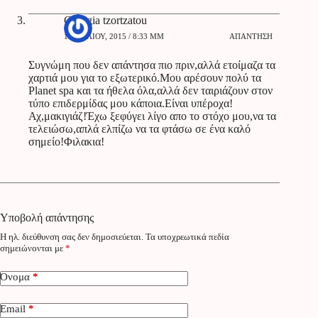
Georgia tzortzatou
13 ΙΟΥΛΊΟΥ, 2015 / 8:33 ΜΜ
ΑΠΆΝΤΗΣΗ
Συγνώμη που δεν απάντησα πιο πριν,αλλά ετοίμαζα τα
χαρτιά μου για το εξωτερικό.Μου αρέσουν πολύ τα
Planet spa και τα ήθελα όλα,αλλά δεν ταιριάζουν στον
τύπο επιδερμίδας μου κάποια.Είναι υπέροχα!
Αχ,μακιγιάζ!Έχω ξεφύγει λίγο απο το στόχο μου,να τα
τελειώσω,απλά ελπίζω να τα φτάσω σε ένα καλό
σημείο!Φιλακια!
Υποβολή απάντησης
Η ηλ. διεύθυνση σας δεν δημοσιεύεται.
Τα υποχρεωτικά πεδία
σημειώνονται με
*
Όνομα
*
Email
*