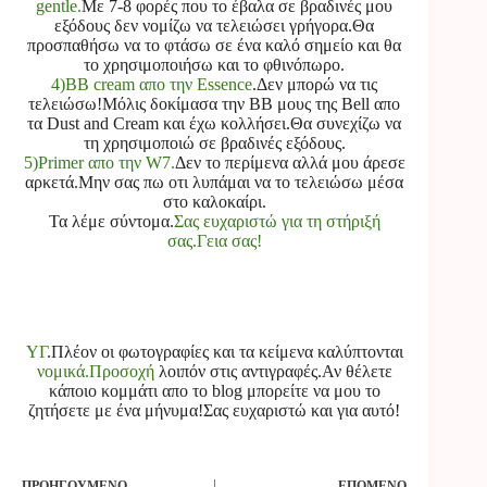
gentle.
Με 7-8 φορές που το έβαλα σε βραδινές μου
εξόδους δεν νομίζω να τελειώσει γρήγορα.Θα
προσπαθήσω να το φτάσω σε ένα καλό σημείο και θα
το χρησιμοποιήσω και το φθινόπωρο.
4)BB cream απο την Essence
.Δεν μπορώ να τις
τελειώσω
!
Μόλις δοκίμασα την ΒΒ μους της Bell απο
τα Dust and Cream και έχω κολλήσει.Θα συνεχίζω να
τη χρησιμοποιώ σε βραδινές εξόδους.
5)Primer απο την W7.
Δεν το περίμενα αλλά μου άρεσε
αρκετά.Μην σας πω οτι λυπάμαι να το τελειώσω μέσα
στο καλοκαίρι.
Τα λέμε σύντομα.
Σας ευχαριστώ για τη στήριξή
σας.Γεια σας!
ΥΓ
.Πλέον οι φωτογραφίες και τα κείμενα καλύπτονται
νομικά.Προσοχή
λοιπόν στις αντιγραφές.Αν θέλετε
κάποιο κομμάτι απο το blog μπορείτε να μου το
ζητήσετε με ένα μήνυμα!Σας ευχαριστώ και για αυτό!
ΠΡΟΗΓΟΎΜΕΝΟ
ΕΠΌΜΕΝΟ