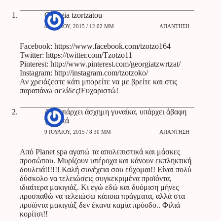
Georgia tzortzatou
8 ΙΟΥΛΊΟΥ, 2015 / 12:02 ΜΜ
ΑΠΆΝΤΗΣΗ
Facebook:
https://www.facebook.com/tzotzo164
Twitter:
https://twitter.com/Tzotzo11
Pinterest:
http://www.pinterest.com/georgiatzwrtzat/
Instagram:
http://instagram.com/tzotzoko/
Αν χρειάζεστε κάτι μπορείτε να με βρείτε και στις
παραπάνω σελίδες!Ευχαριστώ!
Δεν υπάρχει άσχημη γυναίκα, υπάρχει άβαφη
γυναικά
9 ΙΟΥΛΊΟΥ, 2015 / 8:30 ΜΜ
ΑΠΆΝΤΗΣΗ
Από Planet spa αγαπώ τα απολεπιστικά και μάσκες
προσώπου. Μυρίζουν υπέροχα και κάνουν εκπληκτική
δουλειά!!!!!! Καλή συνέχεια σου εύχομαι!! Είναι πολύ
δύσκολο να τελειώσεις συγκεκριμένα προϊόντα,
ιδιαίτερα μακιγιάζ. Κι εγώ εδώ και δυόμιση μήνες
προσπαθώ να τελειώσω κάποια πράγματα, αλλά στα
προϊόντα μακιγιάζ δεν έκανα καμία πρόοδο.. Φιλιά
κορίτσι!!