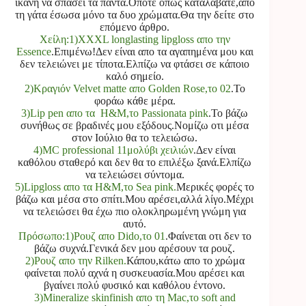
ικανή να σπάσει τα πάντα.Οπότε όπως καταλάβατε,απο
τη γάτα έσωσα μόνο τα δυο χρώματα.Θα την δείτε στο
επόμενο άρθρο.
Χείλη:1)XXXL longlasting lipgloss απο την
Essence
.Επιμένω!Δεν είναι απο τα αγαπημένα μου και
δεν τελειώνει με τίποτα.Ελπίζω να φτάσει σε κάποιο
καλό σημείο.
2)Κραγιόν Velvet matte απο Golden Rose,το 02
.Το
φοράω κάθε μέρα.
3)Lip pen απο τα H&M,το Passionata pink
.Το βάζω
συνήθως σε βραδινές μου εξόδους.Νομίζω οτι μέσα
στον Ιούλιο θα το τελειώσω.
4)ΜC professional 11μολύβι χειλιών
.Δεν είναι
καθόλου σταθερό και δεν θα το επιλέξω ξανά.Ελπίζω
να τελειώσει σύντομα.
5)Lipgloss απο τα H&M,το Sea pink.
Μερικές φορές το
βάζω και μέσα στο σπίτι.
Μου αρέσει,αλλά λίγο.Μέχρι
να τελειώσει θα έχω
πιο ολοκληρωμένη γνώμη γι
α
αυτό.
Πρόσωπο:1)Ρουζ απο Dido,το 01
.Φαίνεται οτι δεν το
βάζω συχνά.Γενικά δεν μου αρέσουν τα ρουζ.
2)Ρουζ απο την Rilken.
Κάπου,κάτω απο το χρώμα
φαίνεται πολύ αχνά η συσκευασία.Μου αρέσει και
βγαίνει πολύ φυσικό και καθόλου έντονο.
3)Mineralize skinfinish απο τη Mac,το soft and