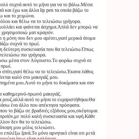
πολύ συχνά αυτό το μήνα για να το βάλω.Μέσα
 και έχω και άλλα lip pen τα οποία βάζω το
ω και το χειμώνα.
θόλου και θέλω να το τελειώσω γρήγορα.
 κολλάει και φαίνεται άσχημα.Απλά δεν μπορώ να
 χρησιμοποιώ ματ κραγιόν.
ι η μόνη που δεν μου αρέσει,γιατί μερικά άτομα
βάζω συχνά το πρωί.
αι η δεύτερη συσκευασία που θα τελειώσω.Όπως
 τελειώσω πιο γρήγορα.
ιώσω μέσα στον Αύγουστο.Το φοράω συχνά σε
 πρωί.
 σπίτι,γιατί θέλω να το τελειώσω.Έκανα λάθος
νεται καλό στο μακιγιάζ μου.
πημένα μου.Αυτό το μήνα το δοκίμασα και σαν
α καθημερινό-πρωινό μακιγιάζ.
α ρουζ,αλλά αυτό το μήνα το ευχαριστήθηκα.Θα
ιμάσω ένα άλλο που απέκτησα πρόσφατα.
που το βάζω σε βραδινές εξόδους μου,σκέφτομαι
ό προϊόν,με πολύ καλή συσκευασία και υφή.Κάθε
άλλον δεν θα το τελειώσω.
ποψη μου μόλις τελειώσει.
ο επιλέξω ξανά.Το μόνο αρνητικό είναι οτι μετά
χειμώνα ίσως είναι καλύτερο.