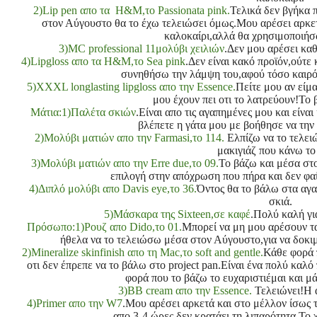
2)Lip pen απο τα H&M,το Passionata pink.
Τελικά δεν βγήκα 
στον Αύγουστο θα το έχω τελειώσει όμως.Μου αρέσει αρκετά
καλοκαίρι,αλλά θα χρησιμοποιήσ
3)
ΜC professional 11μολύβι χειλιών
.Δεν μου αρέσει κα
4)
Lipgloss απο τα H&M,το Sea pink
.Δεν είναι κακό προϊόν,ούτε
συνηθήσω την λάμψη του,αφού τόσο καιρό
5)
XXXL longlasting lipgloss απο την Essence.
Πείτε μου αν είμα
μου έχουν πει οτι το λατρεύουν!Το 
Μάτια:1)Παλέτα σκιών
.Είναι απο τις αγαπημένες μου και είν
βλέπετε η γάτα μου με βοήθησε να την
2)
Μολύβι ματιών απο την Farmasi,το 114.
Ελπίζω να το τελε
μακιγιάζ που κάνω το
3)
Μολύβι ματιών απο την Erre due,το 09.
Το βάζω και μέσα στο
επιλογή στην απόχρωση που πήρα και δεν φαί
4)
Διπλό μολύβι απο Davis eye,το 36.
Όντος θα το βάλω στα αγα
σκιά.
5)
Μάσκαρα της Sixteen,σε καφέ
.Πολύ καλή γι
Πρόσωπο:1)
Ρουζ απο Dido,το 01.
Μπορεί να μη μου αρέσουν τ
ήθελα να το τελειώσω μέσα στον Αύγουστο,για να δοκ
2)
Mineralize skinfinish απο τη Mac,το soft and gentle.
Κάθε φορά 
οτι δεν έπρεπε να το βάλω στο project pan.Είναι ένα πολύ καλ
φορά που το βάζω το ευχαριστιέμαι και μ
3)
BB cream απο την Essence.
Τελειώνει!Η ά
4)
Primer απο την W7
.Μου αρέσει αρκετά και στο μέλλον ίσως τ
απο 3-4 ώρες δεν κρατάει τη λιπαρότητα.Το 