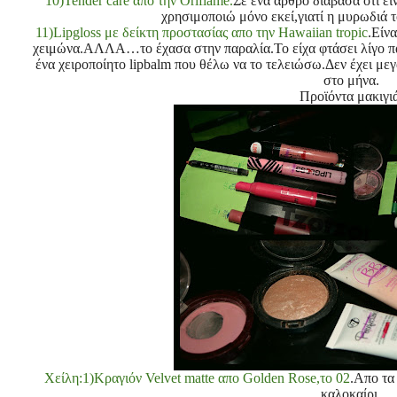
10)Tender care απο την Oriflame.
Σε ένα άρθρο διάβασα οτι είν
χρησιμοποιώ μόνο εκεί,γιατί η μυρωδιά τ
11)Lipgloss με δείκτη προστασίας απο την Hawaiian tropic
.Είν
χειμώνα.ΑΛΛΑ…το έχασα στην παραλία.Το είχα φτάσει λίγο πά
ένα χειροποίητο lipbalm που θέλω να το τελειώσω.Δεν έχει με
στο μήνα.
Προϊόντα μακιγιά
Χείλη:1)Κραγιόν Velvet matte απο Golden Rose,το 02
.Απο τα
καλοκαίρι.