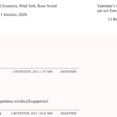
l Essences, Petal Soft, Rose Scent!
Valentine’s
για τον Εαυ
1 Ιουλίου, 2026
13 Φ
2 ΑΥΓΟΎΣΤΟΥ, 2015 / 2:47 ΜΜ
ΑΠΆΝΤΗΣΗ
 παραπάνω σελίδες!Ευχαριστώ!
ά
3 ΑΥΓΟΎΣΤΟΥ, 2015 / 10:41 ΜΜ
ΑΠΆΝΤΗΣΗ