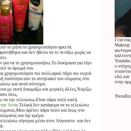
Γεια σας
Makeup A
υτό το μήνα το χρησιμοποίησα αρκετά.
φωτογραφ
ριστήθηκα και δεν ήθελα να το πετάξω χωρίς να
καλλυντ
σει.
Youtube,
ον για να το χρησιμοποιήσω.Το δοκίμασα για λίγο
ο στόχος
ολύ το άρωμά του.
στούντιο
 τα χρησιμοποίησα πιο πολύ,αφού πήγα πιο συχνά
εδώ και 
ρή ποσότητα απο το αντηλιακό του σώματος στο
στην αρχ
ειώσω και αυτά σύντομα.
ονα με αυτή δοκιμάζω και μερικές άλλες.Νομίζω
απο όλες.
Trendin
ω να την τελειώσω.Είναι πάρα πολύ καλή.
 την Avon.
Τελικά δεν κατάφερα να το τελειώσω
 σώματος.Μου αρέσει πάρα πολύ και ίσως στο
σώματος και όχι κρέμα.
τελειώσω σίγουρα μέσα στον Αύγουστο και δεν
ά.