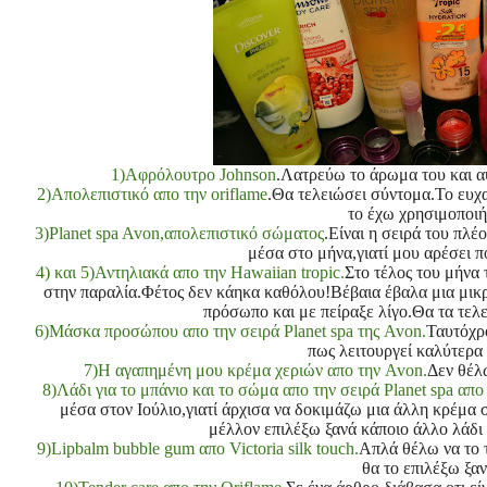
1)
Αφρόλουτρο Johnson
.Λατρεύω το άρωμα του και α
2)Απολεπιστικό απο την oriflame
.Θα τελειώσει σύντομα.Το ευχα
το έχω χρησιμοποιή
3)Planet spa Avon,απολεπιστικό σώματος
.Είναι η σειρά του πλέ
μέσα στο μήνα,γιατί μου αρέσει π
4) και 5)Αντηλιακά απο την Hawaiian tropic.
Στο τέλος του μήνα
στην παραλία.Φέτος δεν κάηκα καθόλου!Βέβαια έβαλα μια μικ
πρόσωπο και με πείραξε λίγο.Θα τα τελ
6)Μάσκα προσώπου απο την σειρά Planet spa της Avon.
Ταυτόχρ
πως λειτουργεί καλύτερα 
7)Η αγαπημένη μου κρέμα χεριών απο την Avon.
Δεν θέλ
8)Λάδι για το μπάνιο και το σώμα απο την σειρά Planet spa απο
μέσα στον Ιούλιο,γιατί άρχισα να δοκιμάζω μια άλλη κρέμα
μέλλον επιλέξω ξανά κάποιο άλλο λάδι 
9)Lipbalm bubble gum απο Victoria silk touch.
Απλά θέλω να το 
θα το επιλέξω ξαν