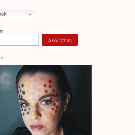
eek
ση
Αναζήτηση
Me