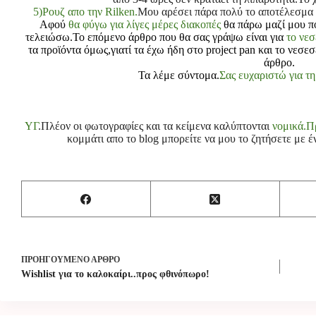
5)
Ρουζ απο την Rilken.
Μου αρέσει πάρα πολύ το αποτέλεσμα π
Αφού
θα φύγω για λίγες μέρες διακοπές
θα πάρω μαζί μου πο
τελειώσω.Το επόμενο άρθρο που θα σας γράψω είναι για
το νεσ
τα προϊόντα όμως,γιατί τα έχω ήδη στο project pan και το νεσε
άρθρο.
Τα λέμε σύντομα.
Σας ευχαριστώ για τη
ΥΓ
.Πλέον οι φωτογραφίες και τα κείμενα καλύπτονται
νομικά.Π
κομμάτι απο το blog μπορείτε να μου το ζητήσετε με έ
ΠΡΟΗΓΟΎΜΕΝΟ
ΆΡΘΡΟ
Wishlist για το καλοκαίρι..προς φθινόπωρο!