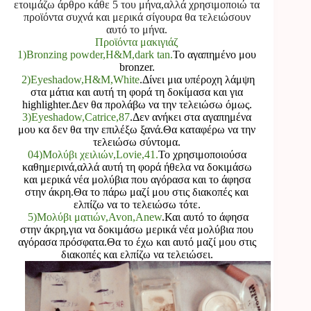
ετοιμάζω άρθρο κάθε 5 του μήνα,αλλά χρησιμοποιώ τα
προϊόντα συχνά και μερικά σίγουρα θα τελειώσουν
αυτό το μήνα.
Προϊόντα μακιγιάζ
1)Bronzing powder,H&M,dark tan.
Το αγαπημένο μου
bronzer.
2)Eyeshadow,H&M,White
.
Δίνει μια υπέροχη λάμψη
στα μάτια και αυτή τη φορά τη δοκίμασα και για
highlighter.Δεν θα προλάβω να την τελειώσω όμως.
3)Eyeshadow,Catrice,87
.
Δεν ανήκει στα αγαπημένα
μου κα δεν θα την επιλέξω ξανά.Θα καταφέρω να την
τελειώσω σύντομα.
0
4)Μολύβι χειλιών,Lovie,41.
Το χρησιμοποιούσα
καθημερινά,αλλά αυτή τη φορά ήθελα να δοκιμάσω
και μερικά νέα μολύβια που αγόρασα και το άφησα
στην άκρη.Θα το πάρω μαζί μου στις διακοπές και
ελπίζω να το τελειώσω τότε.
5)Μολύβι ματιών,Avon,Anew
.
Και αυτό το άφησα
στην άκρη,για να δοκιμάσω μερικά νέα μολύβια που
αγόρασα πρόσφατα.Θα το έχω και αυτό μαζί μου στις
διακοπές και ελπίζω να τελειώσει.