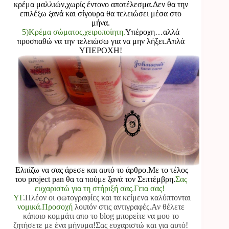
κρέμα μαλλιών,χωρίς έντονο αποτέλεσμα.Δεν θα την
επιλέξω ξανά και σίγουρα θα τελειώσει μέσα στο
μήνα.
5)Κρέμα σώματος,χειροποίητη.
Υπέροχη…αλλά
προσπαθώ να την τελειώσω για να μην λήξει.Απλά
ΥΠΕΡΟΧΗ!
Ελπίζω να σας άρεσε και αυτό το άρθρο.Με το τέλος
του project pan θα τα πούμε ξανά τον Σεπτέμβρη.
Σας
ευχαριστώ για τη στήριξή σας.Γεια σας!
ΥΓ
.Πλέον οι φωτογραφίες και τα κείμενα καλύπτονται
νομικά.Προσοχή
λοιπόν στις αντιγραφές.Αν θέλετε
κάποιο κομμάτι απο το blog μπορείτε να μου το
ζητήσετε με ένα μήνυμα!Σας ευχαριστώ και για αυτό!