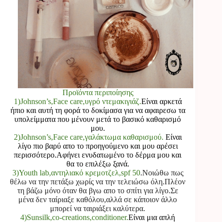
Προϊόντα περιποίησης
1)Johnson’s,Face care,υγρό ντεμακιγιάζ
.
Είναι αρκετά
ήπιο και αυτή τη φορά το δοκίμασα για να αφαιρεσω τα
υπολείμματα που μένουν μετά το βασικό καθαρισμό
μου.
2)Johnson’s,Face care,γαλάκτωμα καθαρισμού.
Είναι
λίγο πιο βαρύ απο το προηγούμενο και μου αρέσει
περισσότερο.Αφήνει ενυδατωμένο το δέρμα μου και
θα το επιλέξω ξανά.
3)Youth lab,αντηλιακό κρεμοτζελ,spf 50
.Νοιώθω πως
θέλω να την πετάξω χωρίς να την τελειώσω όλη.Πλέον
τη βάζω μόνο όταν θα βγω απο το σπίτι για λίγο.Σε
μένα δεν ταίριαξε καθόλου,αλλά σε κάποιον άλλο
μπορεί να ταιριάξει καλύτερα.
4)Sunsilk,co-creations,conditioner.
Είναι μια απλή