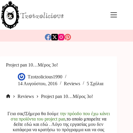
Μετάβαση
στο
περιεχόμενο
Project pan 10…Μέρος 3ο!
Tzotzolicious1990
14 Αυγούστου, 2016
Reviews
5 Σχόλια
Reviews
Project pan 10…Μέρος 3ο!
Αρχική
σελίδα
Γεια σας!Σήμερα θα δούμε
την πρόοδο που έχω κάνει
στα προϊόντα του project pan
,
το οποίο μπορείτε να
δείτε
εδώ
και
εδώ
. Λόγο της εργασίας μου δεν
κατάφερα να κρατήσω το πρόγραμμα και να σας