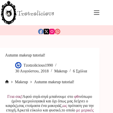
Μετάβαση
στο
περιεχόμενο
Autumn makeup tutorial!
Tzotzolicious1990
30 Αυγούστου, 2018
Makeup
6 Σχόλια
Makeup
Autumn makeup tutorial!
Αρχική
σελίδα
Γεια σας!
Αφού σιγά-σιγά μπαίνουμε στο
φθι
νόπωρο
(μόνο ημερολογιακά και όχι όπως μας δείχνει ο
καιρός),σας ετοίμασα ένα μακιγιάζ,
ως
πρόταση για την
εποχή.Αρκετά εύκολο και φυσικό,το οποίο
με μερικές