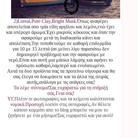
2)Loreal,Pure Clay,Bright Mask.
Όπως αναφέρει
αποτελείται απο τρία είδη αργίλου και λεμόνι,ενώ έχει
και υπέροχο άρωμα.Έχει μικρούς κόκκους και όταν την
αφαιρούμε μετά τη διαδικασία κάνει και
απολέπιση.Την τοποθετούμε σε καθαρή επιδερμίδα
για 10 με 15 λεπτά (αν μείνει λίγο παραπάνω δεν
δημιουργεί πρόβλημα) και την αφαιρούμε με
νερό.Είναι και αυτή μια μάσκα λάμψης και αφήνει το
πρόσωπο καθαρό,λαμπερό και ενυδατωμένο.
Αυτά τα δυο προϊόντα σας τα προτείνω σίγουρα και θα
σας έλεγα να δοκιμάσετε και τα άλλα της σειράς
αυτής,ανάλογα με τις ανάγκες σας!
Τα λέμε σύντομα!Σας ευχαριστώ για τη στήριξή
σας.Γεια σας!
ΥΓ
.Πλέον οι φωτογραφίες και τα κείμενα καλύπτονται
νομικά.Προσοχή
λοιπόν στις αντιγραφές.Αν θέλετε
κάποιο κομμάτι απο το blog μπορείτε να μου το
ζητήσετε με ένα μήνυμα!Σας ευχαριστώ και για αυτό!