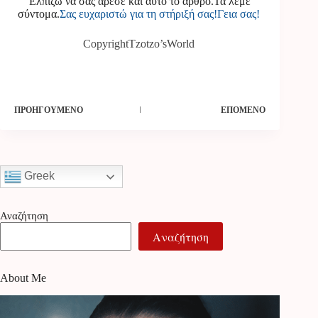
Ελπίζω να σας άρεσε και αυτό το άρθρο.Τα λέμε
σύντομα.
Σας ευχαριστώ για τη στήριξή σας!Γεια σας!
CopyrightTzotzo’sWorld
ΠΡΟΗΓΟΎΜΕΝΟ
ΕΠΌΜΕΝΟ
Greek
Αναζήτηση
Αναζήτηση
About Me