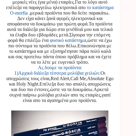
μερικές νέες (για μένα) εταιρίες.Για το λόγο αυτό
επέλεξα να παραγγείλω ηλεκτρονικά απο
το κατάστημα
O-morfia ,
μερικά προϊόντα που θα δείτε παρακάτω.
Δεν είχα κάνει ξανά αγορές ηλεκτρονικά και
αποφάσισα να δοκιμάσω για πρώτη φορά.Τα προϊόντα
αυτά τα διάλεξα για δώρο στα γενέθλιά μου και τελικά
τα έλαβα δυο εβδομάδες μετά.Σίγουρα την επόμενη
φορά θα επιλέξω ένα
φυσικό κατάστημα
,ώστε να έχω
πιο σύντομα τα προϊόντα που θέλω.Επικοινώνησα με
το κατάστημα και με εξυπηρέτησαν πάρα πολύ καλά
και σας προτείνω πάντα όποιο πρόβλημα και να έχετε
να το λέτε με ευγενικό τρόπο.
Ας δούμε τα προϊόντα:
1)Αρχικά διάλεξα τέσσερα μολύβια χειλιών.
Οι
αποχρώσεις τους είναι,Red Alert,Call Me,Absolute Ego
και Holy Night.Επέλεξα δυο πιο απαλές αποχρώσεις
και δυο πιο έντονες,ώστε να τα δοκιμάσω.Αρκετά
συχνά παίρνω μολύβια χειλιών απο τις εταιρίες,γιατί
είναι απο τα αγαπημένα μου προϊόντα.