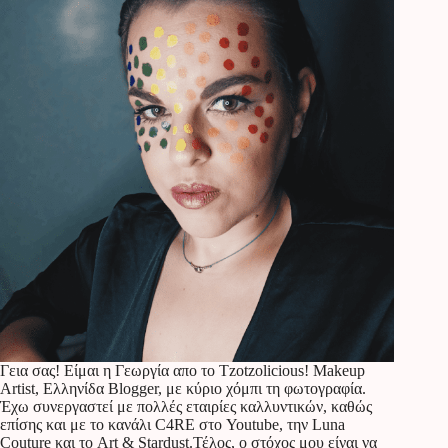
Γεια σας! Είμαι η Γεωργία απο το Tzotzolicious! Makeup
Artist, Ελληνίδα Blogger, με κύριο χόμπι τη φωτογραφία.
Έχω συνεργαστεί με πολλές εταιρίες καλλυντικών, καθώς
επίσης και με το κανάλι C4RE στο Youtube, την Luna
Couture και το Art & Stardust.Τέλος, ο στόχος μου είναι να