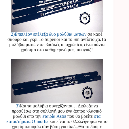
2)Επιπλέον επέλεξα δυο μολύβια ματιών
,σε καφέ
σκούρο και γκρι.Το Superior και το Sin αντίστοιχα.Τα
μολύβια ματιών σε βασικές αποχρώσεις είναι πάντα
χρήσιμα στο καθημερινό μας μακιγιάζ!
3)
Και τα μολύβια συνεχίζονται… Διάλεξα να
προσθέσω στη συλλογή μου ένα άσπρο κλασικό
μολύβι απο την
εταιρία Astra
που θα βρείτε
στα
καταστήματα O-morfia
και είναι το 02.Σκέφτομαι να το
χρησιμοποιήσω σαν βάση για σκιές.Θα το δούμε