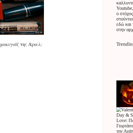
καλλυντ
Youtube,
ο στόχος
στούντιο
εδώ και 
στην αρχ
μακιγιάζ της Άριελ:
Trendin