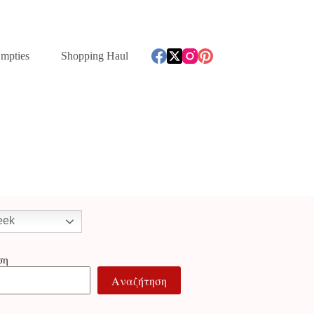
mpties
Shopping Haul
eek
ση
Αναζήτηση