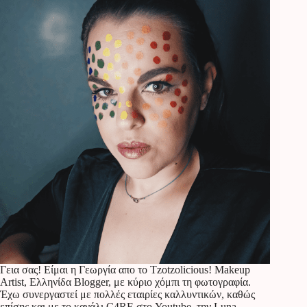
Γεια σας! Είμαι η Γεωργία απο το Tzotzolicious! Makeup
Artist, Ελληνίδα Blogger, με κύριο χόμπι τη φωτογραφία.
Έχω συνεργαστεί με πολλές εταιρίες καλλυντικών, καθώς
επίσης και με το κανάλι C4RE στο Youtube, την Luna