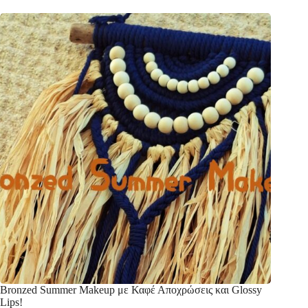
Bronzed Summer Makeup με Καφέ Αποχρώσεις και Glossy
Lips!