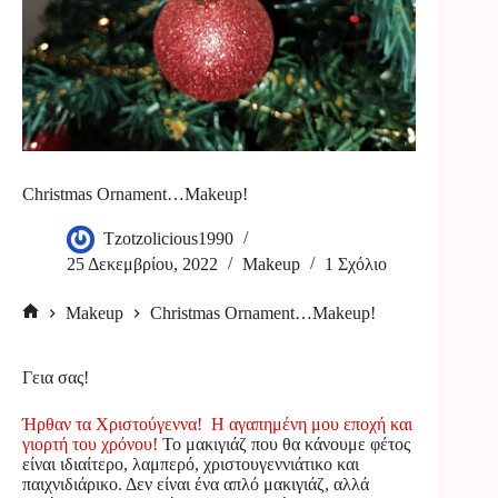
Christmas Ornament…Makeup!
Tzotzolicious1990
25 Δεκεμβρίου, 2022
Makeup
1 Σχόλιο
Makeup
Christmas Ornament…Makeup!
Αρχική
σελίδα
Γεια σας!
Ήρθαν τα Χριστούγεννα! Η αγαπημένη μου εποχή και
γιορτή του χρόνου!
Το μακιγιάζ που θα κάνουμε φέτος
είναι ιδιαίτερο, λαμπερό, χριστουγεννιάτικο και
παιχνιδιάρικο. Δεν είναι ένα απλό μακιγιάζ, αλλά