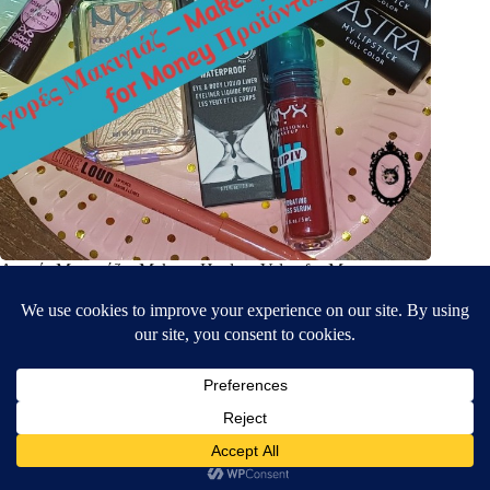
Αγορές Μακιγιάζ – Makeup Haul με Value for Money
Προϊόντα!
4 Μαρτίου, 2026
Υποβολή απάντησης
Η ηλ. διεύθυνση σας δεν δημοσιεύεται.
Τα υποχρεωτικά πεδία