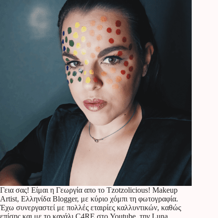
Γεια σας! Είμαι η Γεωργία απο το Tzotzolicious! Makeup
Artist, Ελληνίδα Blogger, με κύριο χόμπι τη φωτογραφία.
Έχω συνεργαστεί με πολλές εταιρίες καλλυντικών, καθώς
επίσης και με το κανάλι C4RE στο Youtube, την Luna