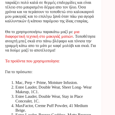
ταιριάζει πολύ καλά σε θερμές επιδερμίδες και είναι
τέλειο στο μαυρισμένο δέρμα απο τον ήλιο. Όσα
χρόνια και να περάσουν το τοποθετώ στο καλοκαιρινό
μου μακιγιάζ και το επιλέγω ξανά όταν πάω για αγορά
καλλυντικών ή κάποιο παρόμοιο της ίδιας εταιρίας.
Θα το χρησιμοποιήσω παρακάτω μαζί με
μια
διαφορετική τεχνική στο μακιγιάζ ματιών
. Τοποθέτησα
ανοιχτή μπεζ σκιά στο πάνω βλέφαρο και τόνισα την
γραμμή κάτω απο το μάτι με καφέ μολύβι και σκιά. Για
να δούμε μαζί το αποτέλεσμα!
Τα προϊόντα που χρησιμοποίησα:
Για το πρόσωπο:
Mac, Prep + Prime, Moisture Infusion.
Estee Lauder
, Double Wear, Sheer Long- Wear
Makeup, 1C1.
Estee Lauder
, Double Wear, Stay in Place
Concealer, 1C.
MaxFactor, Creme Puff Powder, 41 Medium
Beige.
Estee Lauder, Bronze Goddess, Matte Bronzer,