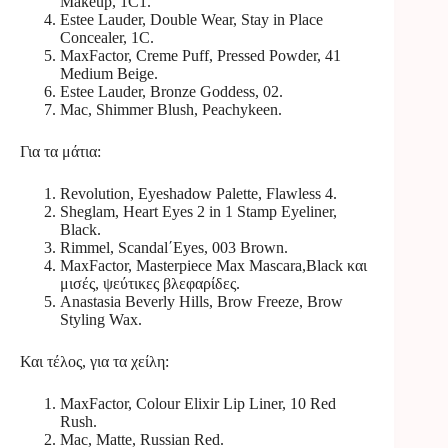
Makeup, 1C1.
Estee Lauder, Double Wear, Stay in Place
Concealer, 1C.
MaxFactor, Creme Puff, Pressed Powder, 41
Medium Beige.
Estee Lauder, Bronze Goddess, 02.
Mac, Shimmer Blush, Peachykeen.
Για τα μάτια:
Revolution, Eyeshadow Palette, Flawless 4.
Sheglam, Heart Eyes 2 in 1 Stamp Eyeliner,
Black.
Rimmel, Scandal΄Eyes, 003 Brown.
MaxFactor, Masterpiece Max Mascara,Black και
μισές, ψεύτικες βλεφαρίδες.
Anastasia Beverly Hills, Brow Freeze, Brow
Styling Wax.
Και τέλος, για τα χείλη:
MaxFactor, Colour Elixir Lip Liner, 10 Red
Rush.
Mac, Matte, Russian Red.