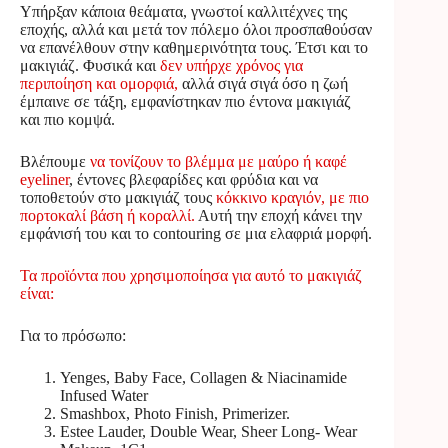
Υπήρξαν κάποια θεάματα, γνωστοί καλλιτέχνες της
εποχής, αλλά και μετά τον πόλεμο όλοι προσπαθούσαν
να επανέλθουν στην καθημερινότητα τους. Έτσι και το
μακιγιάζ. Φυσικά και
δεν υπήρχε χρόνος για
περιποίηση και ομορφιά,
αλλά σιγά σιγά όσο η ζωή
έμπαινε σε τάξη, εμφανίστηκαν πιο έντονα μακιγιάζ
και πιο κομψά.
Βλέπουμε
να τονίζουν το βλέμμα με μαύρο ή καφέ
eyeliner
, έντονες βλεφαρίδες και φρύδια και να
τοποθετούν στο μακιγιάζ τους
κόκκινο κραγιόν, με πιο
πορτοκαλί βάση ή κοραλλί.
Αυτή την εποχή κάνει την
εμφάνισή του και το contouring σε μια ελαφριά μορφή.
Τα προϊόντα που χρησιμοποίησα για αυτό το μακιγιάζ
είναι:
Για το πρόσωπο:
Yenges, Baby Face, Collagen & Niacinamide
Infused Water
Smashbox, Photo Finish, Primerizer.
Estee Lauder, Double Wear, Sheer Long- Wear