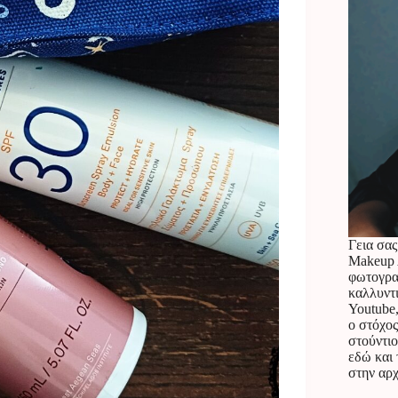
Γεια σας
Makeup A
φωτογραφ
καλλυντ
Youtube,
ο στόχος
στούντιο
εδώ και 
στην αρχ