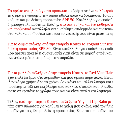
Το πρώτο αντηλιακό για το πρόσωπο
το βρήκα σε ένα
πολύ ωραίο
τη σειρά με γιαούρτι, την οποία ήθελα πολύ να δοκιμάσω. Το αν
κρέμας και με δείκτη προστασίας
SPF 50
. Κατάλληλο για ευαίσθ
δημιουργεί λιπαρότητα. Επίσης,
στο σετ βρήκα και ένα καθαριστ
και προβιοτικά
κατάλληλο για ευαίσθητη επιδερμίδα και πιστεύ
στο καλοκαίρι. Φυσικά λατρεύω το νεσεσέρ που είναι μέσα τα π
Για το σώμα επέλεξα από την εταιρεία Korres το Yoghurt Sunsc
δείκτη προστασίας SPF 30
. Είναι κατάλληλο για ευαίσθητες επι
μου αρέσει αρκετά η συσκευασία γιατί είναι σε μορφή σπρέι και 
ανανεώνω μέσα στη μέρα, στην παραλία.
Για τα μαλλιά επέλεξα από την εταιρεία Korres, το Red Vine Hair
έχω επιλέξει ξανά στο παρελθόν και μου άρεσε πάρα πολύ. Είναι
ιδανικό για χρήση όλο το χρόνο. Δεν κάνει τα μαλλιά λιπαρά και
προβιταμίνη Β5 και εκχύλισμα από κόκκινο σταφύλι και ηλίανθο.
ώστε να κρατάνε το χρώμα τους και να είναι απαλά και λαμπερά.
Τέλος,
από την εταιρεία Korres, επέλεξα το Yoghurt Lip Balm μ
πάω στην θάλασσα για κολύμπι τα χείλη μου σκάνε, από τον ήλιο
προϊόν για τα χείλη με δείκτη προστασίας. Σε αυτό το προϊόν μ