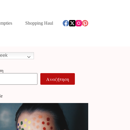
mpties
Shopping Haul
eek
ση
Αναζήτηση
Me