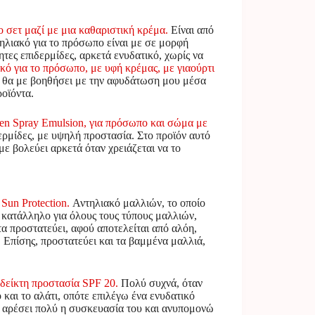
 σετ μαζί με μια καθαριστική κρέμα.
Είναι από
τηλιακό για το πρόσωπο είναι με σε μορφή
ητες επιδερμίδες, αρκετά ενυδατικό, χωρίς να
ικό για το πρόσωπο, με υφή κρέμας, με γιαούρτι
ω θα με βοηθήσει με την αφυδάτωση μου μέσα
ροϊόντα.
reen Spray Emulsion, για πρόσωπο και σώμα με
δερμίδες, με υψηλή προστασία. Στο προϊόν αυτό
με βολεύει αρκετά όταν χρειάζεται να το
 Sun Protection.
Αντηλιακό μαλλιών, το οποίο
 κατάλληλο για όλους τους τύπους μαλλιών,
 τα προστατεύει, αφού αποτελείται από αλόη,
 Επίσης, προστατεύει και τα βαμμένα μαλλιά,
ε δείκτη προστασία SPF 20.
Πολύ συχνά, όταν
 και το αλάτι, οπότε επιλέγω ένα ενυδατικό
ου αρέσει πολύ η συσκευασία του και ανυπομονώ