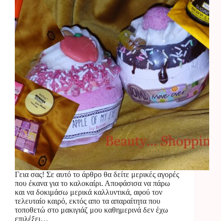
Γεια σας! Σε αυτό το άρθρο θα δείτε μερικές αγορές
που έκανα για το καλοκαίρι. Αποφάσισα να πάρω
και να δοκιμάσω μερικά καλλυντικά, αφού τον
τελευταίο καιρό, εκτός απο τα απαραίτητα που
τοποθετώ στο μακιγιάζ μου καθημερινά δεν έχω
επιλέξει…