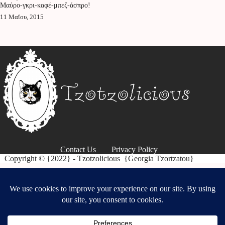
Μαύρο-γκρι-καφέ-μπεζ-άσπρο!
11 Μαΐου, 2015
Contact Us
Privacy Policy
Copyright © {2022} - Tzotzolicious {Georgia Tzortzatou}