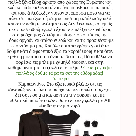
πολλά ξένα Blog,αρκετά απο χώρες της Ευρώπης και
βλέπω πόσο καλοντυμένοι είναι οι άνθρωποι σε αυτές
και τους ζηλεύω,δεν ντύνονται όμορφα μόνο για να
πάνε σε μια έξοδο ή σε μια επίσημη εκδήλωση,αλλά
και στην καθημερινότητα τους.Δεν λέω πως και εμείς
δεν προσπαθούμε,αλλά έχουμε επιλέξει casual ύφος
στα ρούχα μας.Λυπάμαι επίσης που οι τάσεις της
μόδας αργούν να φτάσουν εδώ και να τις προσθέσουμε
στο ντύσιμο μας.Και όλα αυτά τα γράφω γιατί άμα
δούμε κάτι διαφορετικό έξω το κοροϊδεύουμε και όταν
έρθει η μόδα του το κάνουμε δικό μας.Πόσο θέλω να
φορέσω τις μπλε,με χαμηλό τακούνι και στην
καθημερινότητα μου,αλλά δεν τολμώ!
Επειδή έγραψα
πολλά ας δούμε τώρα τα σετ της εβδομάδας!
Δευτέρα
Καμπαρντίνες!Στο εξωτερικό βλέπω οτι τις
συνδυάζουν με όλα τα ρούχα και αξεσουάρ τους.Έχω
δει σετ που μια καπαρντίνα την φορούν και με
αθλητικά παπούτσια.Δεν θα το επέλεγα,αλλά με All
star θα ήταν μια χαρά.