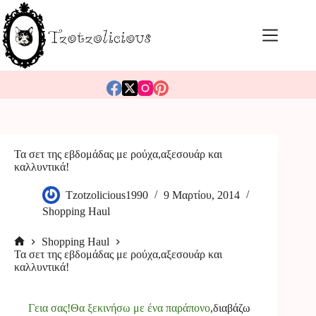
Μετάβαση
στο
περιεχόμενο
Τα σετ της εβδομάδας με ρούχα,αξεσουάρ και
καλλυντικά!
Tzotzolicious1990
9 Μαρτίου, 2014
Shopping Haul
Shopping Haul
Αρχική
Τα σετ της εβδομάδας με ρούχα,αξεσουάρ και
σελίδα
καλλυντικά!
Γεια σας!Θα ξεκινήσω με ένα παράπονο
,διαβάζω