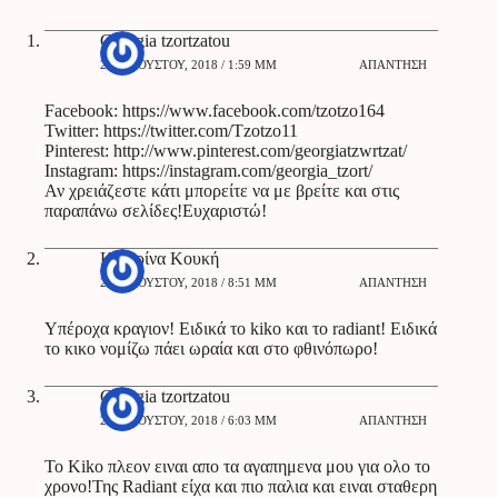
Georgia tzortzatou
22 ΑΥΓΟΎΣΤΟΥ, 2018 / 1:59 ΜΜ
ΑΠΆΝΤΗΣΗ
Facebook:
https://www.facebook.com/tzotzo164
Twitter:
https://twitter.com/Tzotzo11
Pinterest:
http://www.pinterest.com/georgiatzwrtzat/
Instagram:
https://instagram.com/georgia_tzort/
Αν χρειάζεστε κάτι μπορείτε να με βρείτε και στις
παραπάνω σελίδες!Ευχαριστώ!
Κατερίνα Κουκή
28 ΑΥΓΟΎΣΤΟΥ, 2018 / 8:51 ΜΜ
ΑΠΆΝΤΗΣΗ
Υπέροχα κραγιον! Ειδικά το kiko και το radiant! Ειδικά
το κικο νομίζω πάει ωραία και στο φθινόπωρο!
Georgia tzortzatou
29 ΑΥΓΟΎΣΤΟΥ, 2018 / 6:03 ΜΜ
ΑΠΆΝΤΗΣΗ
Το Kiko πλεον ειναι απο τα αγαπημενα μου για ολο το
χρονο!Της Radiant είχα και πιο παλια και ειναι σταθερη