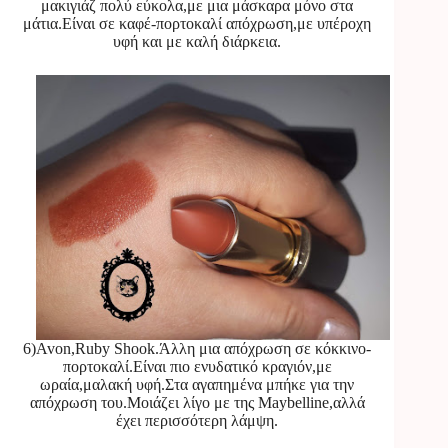
μακιγιάζ πολύ εύκολα,με μια μάσκαρα μόνο στα
μάτια.Είναι σε καφέ-πορτοκαλί απόχρωση,με υπέροχη
υφή και με καλή διάρκεια.
6)Avon,Ruby Shook.Άλλη μια απόχρωση σε κόκκινο-
πορτοκαλί.Είναι πιο ενυδατικό κραγιόν,με
ωραία,μαλακή υφή.Στα αγαπημένα μπήκε για την
απόχρωση του.Μοιάζει λίγο με της Maybelline,αλλά
έχει περισσότερη λάμψη.