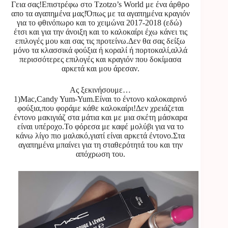
Γεια σας!Επιστρέφω στο Tzotzo’s World με ένα άρθρο
απο τα αγαπημένα μας!Όπως με τα αγαπημένα κραγιόν
για το φθινόπωρο και το χειμώνα 2017-2018 (
εδώ
)
έτσι και για την άνοιξη και το καλοκαίρι έχω κάνει τις
επιλογές μου και σας τις προτείνω.Δεν θα σας δείξω
μόνο τα κλασσικά φούξια ή κοραλί ή πορτοκαλί,αλλά
περισσότερες επιλογές και κραγιόν που δοκίμασα
αρκετά και μου άρεσαν.
Ας ξεκινήσουμε…
1)Mac,Candy Yum-Yum.Είναι το έντονο καλοκαιρινό
φούξια,που φοράμε κάθε καλοκαίρι!Δεν χρειάζεται
έντονο μακιγιάζ στα μάτια και με μια σκέτη μάσκαρα
είναι υπέροχο.Το φόρεσα με καφέ μολύβι για να το
κάνω λίγο πιο μαλακό,γιατί είναι αρκετά έντονο.Στα
αγαπημένα μπαίνει για τη σταθερότητά του και την
απόχρωση του.