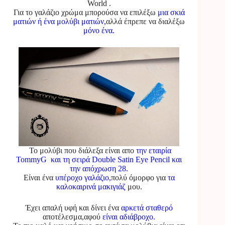
World .
Για το γαλάζιο χρώμα μπορούσα να επιλέξω
μια σκιά
ματιών ή ένα μολύβι ματιών,
αλλά έπρεπε να διαλέξω
μόνο ένα.
Το μολύβι που διάλεξα είναι απο
την εταιρία
TommyG και τη σειρά Double Satin Eye Pencil και
την απόχρωση 28.
Είναι ένα
υπέροχο γαλάζιο,
πολύ όμορφο για
τα
καλοκαιρινά μακιγιάζ
μου.
Έχει απαλή υφή και δίνει ένα
αρκετά σταθερό
αποτέλεσμα,αφού
είναι αδιάβροχο.