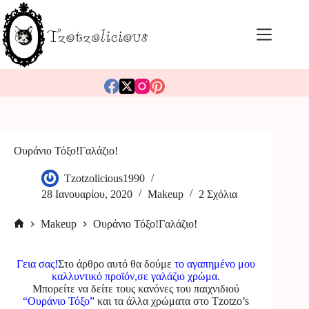
Μετάβαση
στο
περιεχόμενο
Ουράνιο Τόξο!Γαλάζιο!
Tzotzolicious1990
28 Ιανουαρίου, 2020
Makeup
2 Σχόλια
Makeup
Ουράνιο Τόξο!Γαλάζιο!
Αρχική
σελίδα
Γεια σας!
Στο άρθρο αυτό θα δούμε
το αγαπημένο μου
καλλυντικό προϊόν,σε γαλάζιο χρώμα
.
Μπορείτε να δείτε τους κανόνες του παιχνιδιού
“Ουράνιο Τόξο”
και τα άλλα χρώματα στο
Tzotzo’s