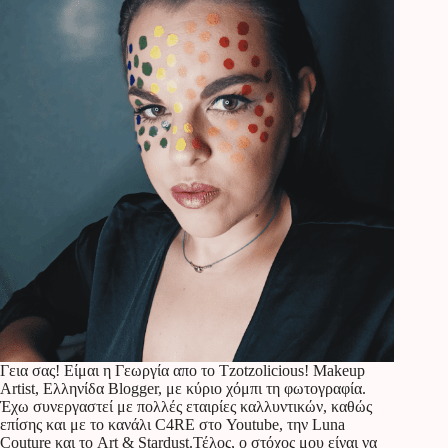
Γεια σας! Είμαι η Γεωργία απο το Tzotzolicious! Makeup
Artist, Ελληνίδα Blogger, με κύριο χόμπι τη φωτογραφία.
Έχω συνεργαστεί με πολλές εταιρίες καλλυντικών, καθώς
επίσης και με το κανάλι C4RE στο Youtube, την Luna
Couture και το Art & Stardust.Τέλος, ο στόχος μου είναι να