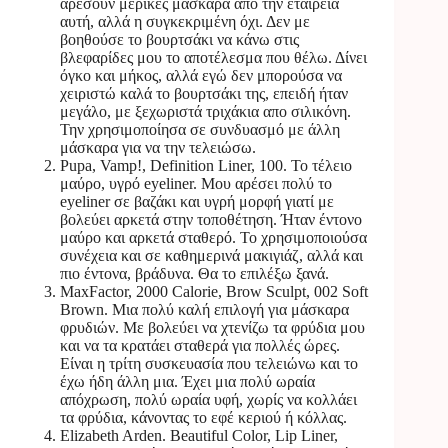
αρέσουν μερικές μάσκαρα απο την εταιρεία
αυτή, αλλά η συγκεκριμένη όχι. Δεν με
βοηθούσε το βουρτσάκι να κάνω στις
βλεφαρίδες μου το αποτέλεσμα που θέλω. Δίνει
όγκο και μήκος, αλλά εγώ δεν μπορούσα να
χειριστώ καλά το βουρτσάκι της, επειδή ήταν
μεγάλο, με ξεχωριστά τριχάκια απο σιλικόνη.
Την χρησιμοποίησα σε συνδυασμό με άλλη
μάσκαρα για να την τελειώσω.
Pupa, Vamp!, Definition Liner, 100. Το τέλειο
μαύρο, υγρό eyeliner. Μου αρέσει πολύ το
eyeliner σε βαζάκι και υγρή μορφή γιατί με
βολεύει αρκετά στην τοποθέτηση. Ήταν έντονο
μαύρο και αρκετά σταθερό. Το χρησιμοποιούσα
συνέχεια και σε καθημερινά μακιγιάζ, αλλά και
πιο έντονα, βράδυνα. Θα το επιλέξω ξανά.
MaxFactor, 2000 Calorie, Brow Sculpt, 002 Soft
Brown. Μια πολύ καλή επιλογή για μάσκαρα
φρυδιών. Με βολεύει να χτενίζω τα φρύδια μου
και να τα κρατάει σταθερά για πολλές ώρες.
Είναι η τρίτη συσκευασία που τελειώνω και το
έχω ήδη άλλη μια. Έχει μια πολύ ωραία
απόχρωση, πολύ ωραία υφή, χωρίς να κολλάει
τα φρύδια, κάνοντας το εφέ κεριού ή κόλλας.
Elizabeth Arden. Beautiful Color, Lip Liner,