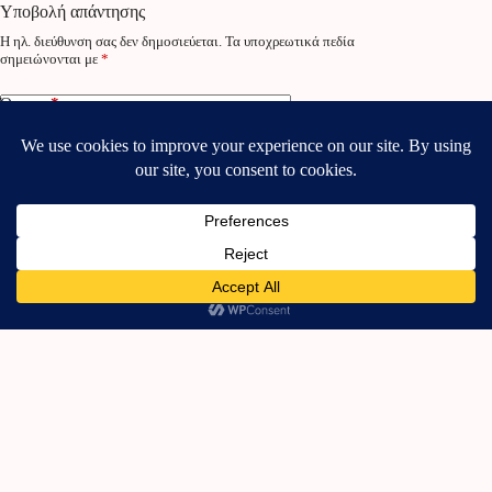
Υποβολή απάντησης
Η ηλ. διεύθυνση σας δεν δημοσιεύεται.
Τα υποχρεωτικά πεδία
σημειώνονται με
*
Όνομα
*
Email
*
Ιστότοπος
Προσθήκη σχόλιου
*
Αποθηκεύστε το όνομα, την διεύθυνση email και τον
ιστότοπό μου σε αυτόν τον περιηγητή για την επόμενη φορά