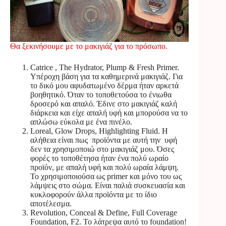
Θα ξεκινήσουμε με το μακιγιάζ για το πρόσωπο.
Catrice , Τhe Hydrator, Plump & Fresh Primer.
Υπέροχη βάση για τα καθημερινά μακιγιάζ. Για
το δικό μου αφυδατωμένο δέρμα ήταν αρκετά
βοηθητικό. Όταν το τοποθετούσα το ένιωθα
δροσερό και απαλό. Έδινε στο μακιγιάζ καλή
διάρκεια και είχε απαλή υφή και μπορούσα να το
απλώσω εύκολα με ένα πινέλο.
Loreal, Glow Drops, Highlighting Fluid. Η
αλήθεια είναι πως προϊόντα με αυτή την υφή
δεν τα χρησιμοποιώ στο μακιγιάζ μου. Όσες
φορές το τοποθέτησα ήταν ένα πολύ ωραίο
προϊόν, με απαλή υφή και πολύ ωραία λάμψη.
Το χρησιμοποιούσα ως primer και μόνο του ως
λάμψεις στο σώμα. Είναι παλιά συσκευασία και
κυκλοφορούν άλλα προϊόντα με το ίδιο
αποτέλεσμα.
Revolution, Conceal & Define, Full Coverage
Foundation, F2. Το λάτρεψα αυτό το foundation!