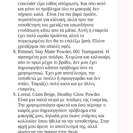
concealer είχα λάθος απόχρωση. Και απο αυτό
και μόνο το πρόβλημα όλο το μακιγιάζ δεν
πήγαινε καλά. Είναι ένα πιο βαρύ προϊόν,
περισσότερο για κάλυψη, αλλά πριν την
τοποθέτηση του χρειάζεται οπωσδήποτε
ενυδάτωση κάτω απο τα μάτια. Αυτή η εταιρεία
έχει πολύ ωραία προϊόντα, αλλά το
συγκεκριμένο δεν θα το επιλέξω ξανά. Πλέον
χρειάζομαι πιο απαλές υφές.
Rimmel, Stay Matte Powder, 001 Transparent. Η
αγαπημένη μου πούδρα. Χειμώνα και καλοκαίρι,
απο το πρωί μέχρι το βράδυ, δεν μου έχει
δημιουργήσει κάποιο πρόβλημα όσο τη
χρησιμοποιώ. Έχει ματ αποτέλεσμα, την
τοποθετώ με πινέλο ή σφουγγαράκι και δεν
σπάει. Ταιριάζει πολύ καλά και με άλλες
εταιρείες.
Loreal, Glam Beige, Healthy Glow Powder.
Είναι μια παλιά σειρά με πούδρες της εταιρείας.
Την χρησιμοποίησα αρκετά και όσο πέρναγε ο
καιρός μου δημιουργούσε πρόβλημα στα
μακιγιάζ μου, δηλαδή μου έκανε στάμπες και
κολλούσε όπου ήθελα να την τοποθετήσω. Στην
αρχή μου άρεσε το αποτέλεσμά της, αλλά
αργότερα την άφησα στην άκρη.