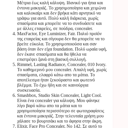
Μέτρια έως καλή κάλυψη. Ιδανικό για ήπια και
έντονα μακιγιάζ. Το χρησιμοποίησα και χειμώνα
και καλοκαίρι και δεν βρήκα κάτι αρνητικό να
γράψω για αυτό. Πολύ καλή διάρκεια, χωρίς
σπασίματα και μπορείτε να το συνδυάσετε και
με άλλες εταιρείες, σε πούδρα, concealer.
MaxFactor, Eye Luminizer, Fair. Παλιό προϊόν
της εταιρείας και σίγουρα δεν θα μπορείτε να το
βρείτε εύκολα. Το χρησιμοποιούσα και σαν
βάση όταν δεν είχα foundation. Πολύ ωραία υφή,
δεν έκανε σπασίματα και θα ήθελα να
επιστρέψει ξανά στη βασική συλλογή.
Rimmel, Lasting Radiance, Concealer, 010 Ivory.
Το καθημερινό μου concealer. Απαλή υφή, χωρίς
σπασίματα, ελαφρύ κάτω απο τα μάτια. Το
αποτέλεσμα ήταν ξεκούραστο και φωτεινό
βλέμμα. Το έχω ήδη και σε καινούργια
συσκευασία.
Smashbox, Studio Skin Concealer, Light Cool.
Είναι ένα concealer για κάλυψη. Μου φάνηκε
λίγο βαρύ κάτω απο τα μάτια και το
χρησιμοποίησα περισσότερο σε φωτογραφίσεις
και έντονα μακιγιάζ. Στην τελευταία χρήση μου
χάλασε το βουρτσάκι και το άφησα στην άκρη.
Elixir, Face Pro Concealer, No 142. Σε αυτό το