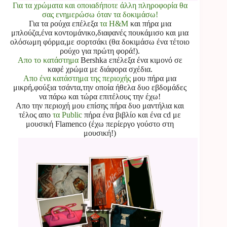
Για τα χρώματα και οποιαδήποτε άλλη πληροφορία θα
σας ενημερώσω όταν τα δοκιμάσω!
Για τα ρούχα επέλεξα
τα H&M
και πήρα μια
μπλούζα,ένα κοντομάνικο,διαφανές πουκάμισο και μια
ολόσωμη φόρμα,με σορτσάκι (θα δοκιμάσω ένα τέτοιο
ρούχο για πρώτη φορά!).
Απο το κατάστημα
Bershka επέλεξα ένα κιμονό σε
καφέ χρώμα με διάφορα σχέδια.
Απο ένα κατάστημα της περιοχής
μου πήρα μια
μικρή,φούξια τσάντα,την οποία ήθελα δυο εβδομάδες
να πάρω και τώρα επιτέλους την έχω!
Απο την περιοχή μου επίσης πήρα δυο μαντήλια και
τέλος απο
τα Public
πήρα ένα βιβλίο και ένα cd με
μουσική Flamenco (έχω περίεργο γούστο στη
μουσική!)