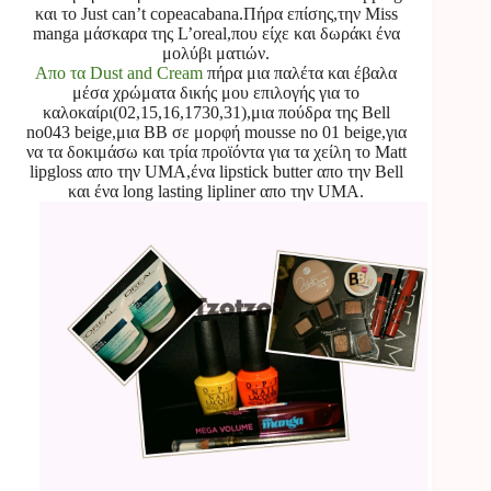
και το Just can’t copeacabana.Πήρα επίσης,την Miss
manga μάσκαρα της L’oreal,που είχε και δωράκι ένα
μολύβι ματιών.
Απο τα Dust and Cream
πήρα μια παλέτα και έβαλα
μέσα χρώματα δικής μου επιλογής για το
καλοκαίρι(02,15,16,1730,31),μια πούδρα της Bell
no043 beige,μια ΒΒ σε μορφή mousse no 01 beige,για
να τα δοκιμάσω και τρία προϊόντα για τα χείλη το Matt
lipgloss απο την UMA,ένα lipstick butter απο την Bell
και ένα long lasting lipliner απο την UMA.