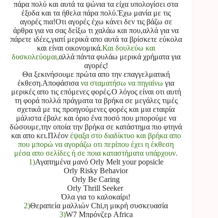
πάρα πολύ και αυτά τα ψώνια τα είχα υπολογίσει στα
έξοδα και τα ήθελα πάρα πολύ.Έχω μανία με τις
αγορές πια!Οτι αγορές έχω κάνει δεν τις βάζω σε
άρθρα για να σας δείξω τι χαλάω και που,αλλά για να
πάρετε ιδέες,γιατί μερικά απο αυτά τα βρίσκετε εύκολα
και είναι οικονομικά.
Και δουλεύω και
δυσκολεύομαι,
αλλά πάντα φυλάω μερικά χρήματα για
αγορές!
Θα ξεκινήσουμε πρώτα απο την επαγγελματική
έκθεση.Αποφάσισα
να σταματήσω να πηγαίνω
για
μερικές απο τις επόμενες φορές.Ο λόγος είναι οτι αυτή
τη φορά πολλά πράγματα τα βρήκα σε μεγάλες τιμές
σχετικά με τις προηγούμενες φορές και μια εταιρία
μάλιστα έβαλε και όριο ένα ποσό που μπορούμε να
δώσουμε,την οποία την βρήκα σε κατάστημα πιο φτηνά
και απο κει.Πλέον
έψαξα στο διαδίκτυο και βρήκα απο
που μπορώ να αγοράζω οτι περίπου έχει η έκθεση
μέσα απο σελίδες ή σε ποια καταστήματα υπάρχουν.
1)
Αγαπημένα μανό Orly Melt your popsicle
Orly Risky Behavior
Orly Be Caring
Orly Thrill Seeker
Όλα για το καλοκαίρι!
2)
Θεραπεία μαλλιών Chi,η μικρή συσκευασία
3)
W7 Μπρόνζερ Africa