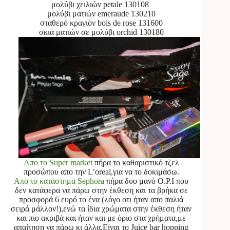
μολύβι χειλιών petale 130108
μολύβι ματιών emeraude 130210
σταθερό κραγιόν bois de rose 131600
σκιά ματιών σε μολύβι orchid 130180
Απο το Super market
πήρα το καθαριστικό τζελ
προσώπου απο την L’oreal,για να το δοκιμάσω.
Απο το κατάστημα Sephora
πήρα δυο μανό O.P.I που
δεν κατάφερα να πάρω στην έκθεση και τα βρήκα σε
προσφορά 6 ευρό το ένα (λόγο οτι ήταν απο παλιά
σειρά μάλλον!),ενώ τα ίδια χρώματα στην έκθεση ήταν
και πιο ακριβά και ήταν και με όριο στα χρήματα,με
απαίτηση να πάρω κι άλλα.Είναι το Juice bar hopping